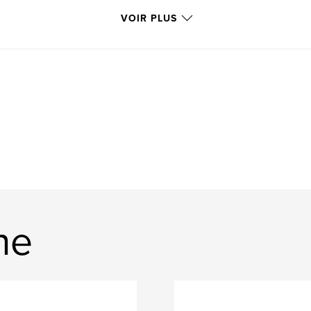
,
bible
God
VOIR PLUS
ne