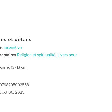
es et détails
e:
Inspiration
mentaires
Religion et spiritualité
,
Livres pour
 carré, 13×13 cm
: 9798295092558
:
oct 06, 2025