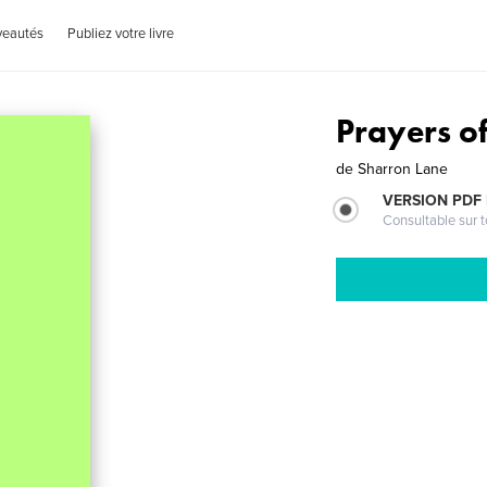
veautés
Publiez votre livre
Prayers o
de
Sharron Lane
VERSION PDF
Consultable sur t