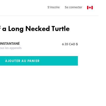
S'inscrire
Se connecter
f a Long Necked Turtle
 INSTANTANÉ
6.35 CAD $
ous les appareils