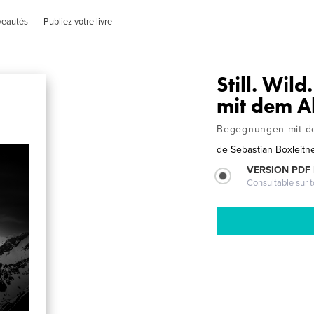
veautés
Publiez votre livre
Still. Wil
mit dem A
Begegnungen mit de
de
Sebastian Boxleitn
VERSION PDF
Consultable sur t