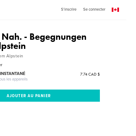
S'inscrire
Se connecter
d. Nah. - Begegnungen
lpstein
m Alpstein
er
 INSTANTANÉ
7.74 CAD $
ous les appareils