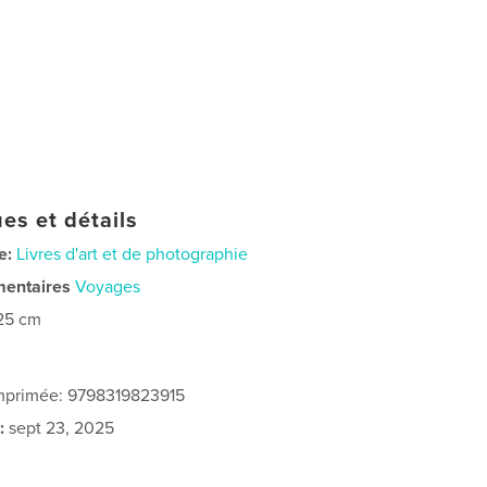
es et détails
e:
Livres d'art et de photographie
mentaires
Voyages
25 cm
imprimée: 9798319823915
:
sept 23, 2025