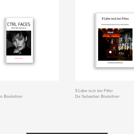
s
S’Läbe isch kei Filter
n Boxleitner
De Sebastian Boxleitner