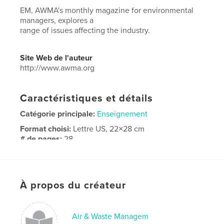
EM, AWMA's monthly magazine for environmental
managers, explores a
range of issues affecting the industry.
Site Web de l'auteur
http://www.awma.org
Caractéristiques et détails
Catégorie principale:
Enseignement
Format choisi:
Lettre US, 22×28 cm
# de pages:
28
Date de publication:
sept 23, 2025
Langue
English
À propos du créateur
Air & Waste Managem