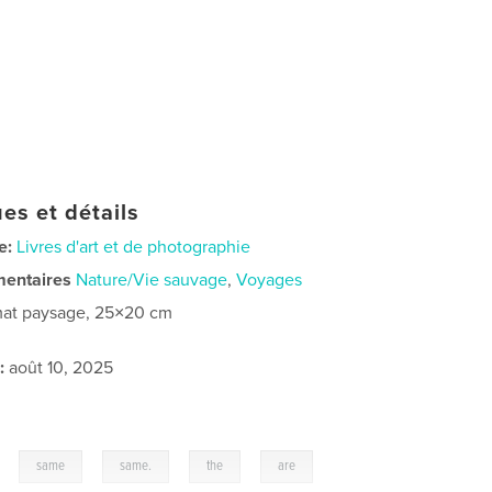
es et détails
e:
Livres d'art et de photographie
mentaires
Nature/Vie sauvage
,
Voyages
at paysage, 25×20 cm
:
août 10, 2025
,
,
,
,
,
same
same.
the
are