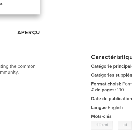
APERÇU
Caractéristiqu
rating the common
Catégorie principal
ommunity.
Catégories supplé
Format choisi:
Form
# de pages:
190
Date de publication
Langue
English
Mots-clés
,
different
but