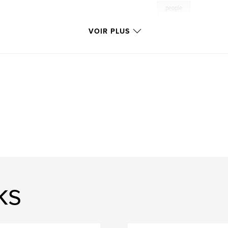
people
VOIR PLUS
ks