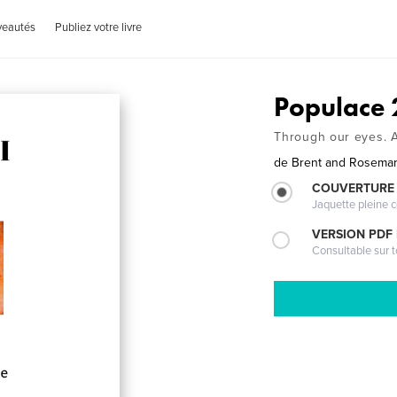
veautés
Publiez votre livre
Populace 
Through our eyes. A
de
Brent and Rosemar
COUVERTURE 
Jaquette pleine c
VERSION PDF
Consultable sur t