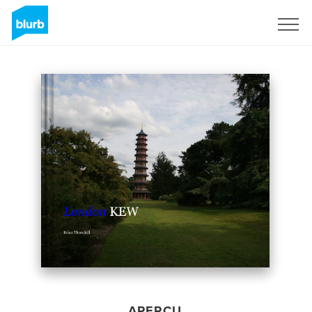
S'inscrire
APERÇU