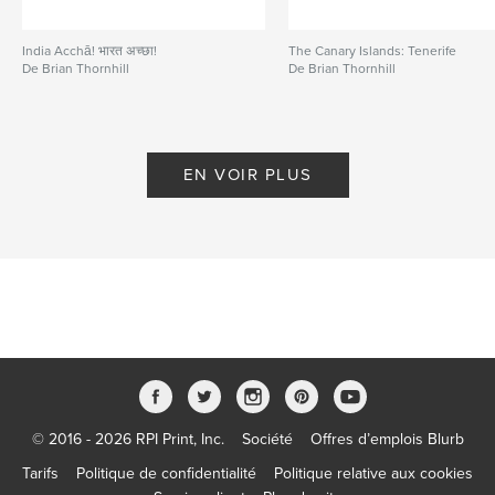
India Acchā! भारत अच्छा!
The Canary Islands: Tenerife
De Brian Thornhill
De Brian Thornhill
EN VOIR PLUS
© 2016 - 2026 RPI Print, Inc.
Société
Offres d’emplois Blurb
Tarifs
Politique de confidentialité
Politique relative aux cookies