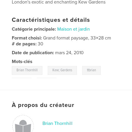
London's exotic and enchanting Kew Gardens
Caractéristiques et détails
Catégorie principale:
Maison et jardin
Format choisi:
Grand format paysage, 33×28 cm
# de pages:
30
Date de publication:
mars 24, 2010
Mots-clés
,
,
,
Brian Thornhill
Kew; Gardens
ttbrian
,
London
flowers
À propos du créateur
Brian Thornhill