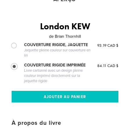
London KEW
de
Brian Thornhill
COUVERTURE RIGIDE, JAQUETTE
93.19 CAD $
Jaquette pleine couleur sur couverture en
lin
COUVERTURE RIGIDE IMPRIMÉE
84.11 CAD $
Livre cartonné avec un design pleine
couleur imprimé directement sur la
jaquette rigide
À propos du livre