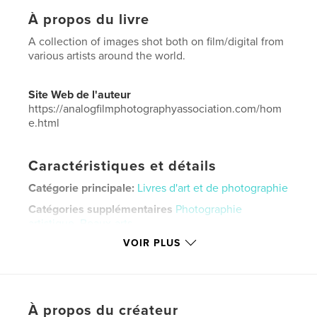
À propos du livre
A collection of images shot both on film/digital from
various artists around the world.
Site Web de l'auteur
https://analogfilmphotographyassociation.com/hom
e.html
Caractéristiques et détails
Catégorie principale:
Livres d'art et de photographie
Catégories supplémentaires
Photographie
artistique
,
Beaux-arts
VOIR PLUS
Format choisi:
15×23 cm
# de pages:
186
ISBN
Couverture rigide imprimée: 9798317544935
À propos du créateur
Date de publication:
mars 10, 2025