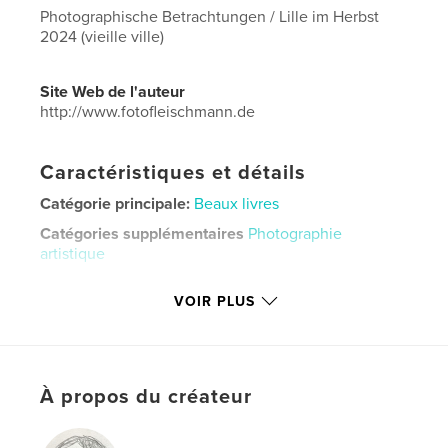
Photographische Betrachtungen / Lille im Herbst
2024 (vieille ville)
Site Web de l'auteur
http://www.fotofleischmann.de
Caractéristiques et détails
Catégorie principale:
Beaux livres
Catégories supplémentaires
Photographie
artistique
Format choisi:
Petit carré, 18×18 cm
VOIR PLUS
# de pages:
36
Date de publication:
déc 10, 2024
Langue
German
Mots-clés
À propos du créateur
,
,
,
photography
Foto
Betrachtungen