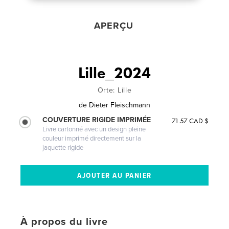
APERÇU
Lille_2024
Orte: Lille
de
Dieter Fleischmann
COUVERTURE RIGIDE IMPRIMÉE
71.57 CAD $
Livre cartonné avec un design pleine
couleur imprimé directement sur la
jaquette rigide
À propos du livre