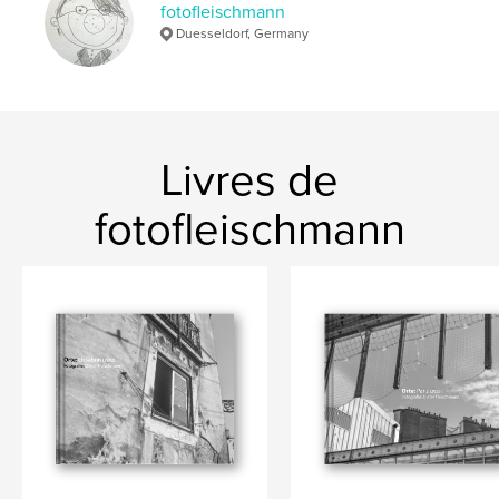
fotofleischmann
,
places
Orte
Duesseldorf, Germany
Livres de
fotofleischmann