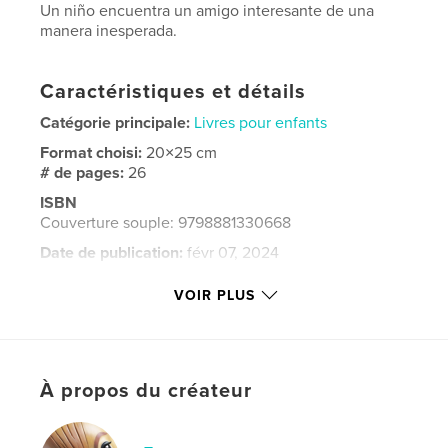
Un niño encuentra un amigo interesante de una
manera inesperada.
Caractéristiques et détails
Catégorie principale:
Livres pour enfants
Format choisi:
20×25 cm
# de pages:
26
ISBN
Couverture souple: 9798881330668
Date de publication:
févr 07, 2024
Langue
Spanish
VOIR PLUS
Mots-clés
,
,
,
amigo
maya
cenote
yucatan
À propos du créateur