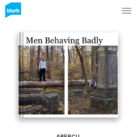
S'inscrire
APERÇU