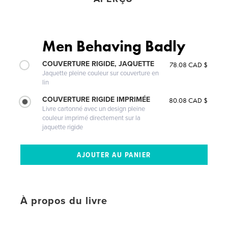
Men Behaving Badly
COUVERTURE RIGIDE, JAQUETTE
78.08 CAD $
Jaquette pleine couleur sur couverture en
lin
COUVERTURE RIGIDE IMPRIMÉE
80.08 CAD $
Livre cartonné avec un design pleine
couleur imprimé directement sur la
jaquette rigide
À propos du livre