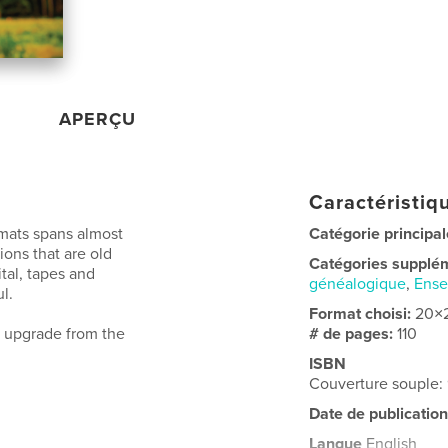
APERÇU
Caractéristiqu
rmats spans almost
Catégorie principal
ions that are old
Catégories supplé
al, tapes and
généalogique
,
Ens
l.
Format choisi:
20×
g upgrade from the
# de pages:
110
ISBN
Couverture souple:
Date de publication
Langue
English