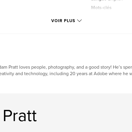
Mots-clés
,
photography
fi
VOIR PLUS
analog
am Pratt loves people, photography, and a good story! He’s spent 
eativity and technology, including 20 years at Adobe where he w
Pratt