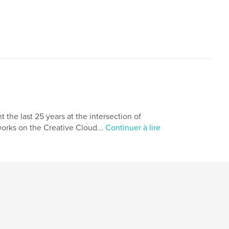
,
,
,
,
lm
negatives
slides
video
the last 25 years at the intersection of
orks on the Creative Cloud...
Continuer à lire