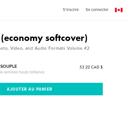
S'inscrire
Se connecter
(economy softcover)
hoto, Video, and Audio Formats Volume #2
 SOUPLE
53.22 CAD $
le laminée haute brillance