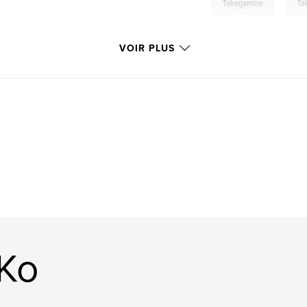
,
Takegamine
Ta
VOIR PLUS
 Ko