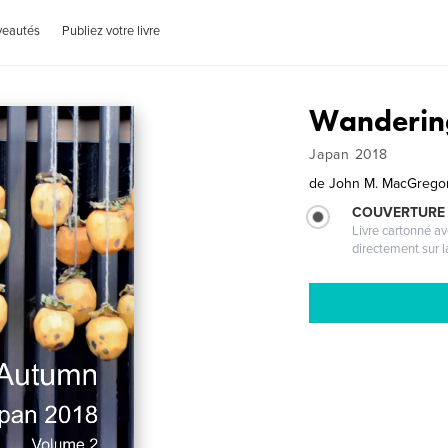
veautés
Publiez votre livre
Wandering
Japan 2018
de
John M. MacGregor,
COUVERTURE 
Livre cartonné a
directement sur l