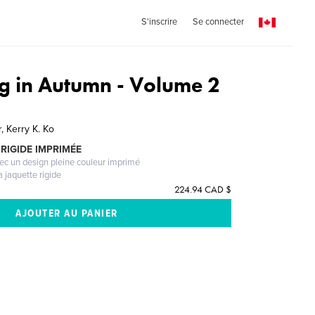
S'inscrire
Se connecter
 in Autumn - Volume 2
 Kerry K. Ko
RIGIDE IMPRIMÉE
vec un design pleine couleur imprimé
a jaquette rigide
224.94 CAD $