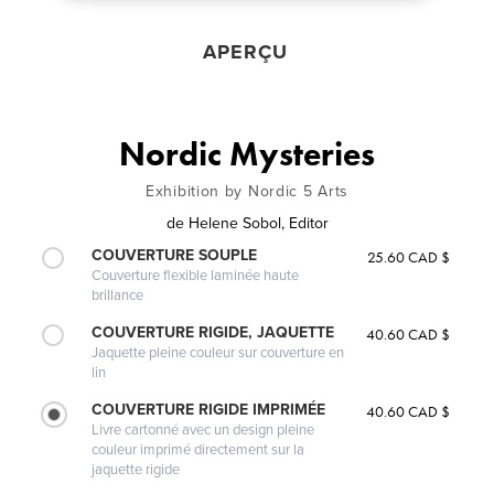
APERÇU
Nordic Mysteries
Exhibition by Nordic 5 Arts
de
Helene Sobol, Editor
COUVERTURE SOUPLE
25.60 CAD $
Couverture flexible laminée haute
brillance
COUVERTURE RIGIDE, JAQUETTE
40.60 CAD $
Jaquette pleine couleur sur couverture en
lin
COUVERTURE RIGIDE IMPRIMÉE
40.60 CAD $
Livre cartonné avec un design pleine
couleur imprimé directement sur la
jaquette rigide