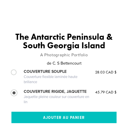
The Antarctic Peninsula &
South Georgia Island
A Photographic Portfolio
de
C. S Bettencourt
COUVERTURE SOUPLE
28.03 CAD $
Couverture flexible laminée haute
brillance
COUVERTURE RIGIDE, JAQUETTE
45.79 CAD $
Jaquette pleine couleur sur couverture en
lin