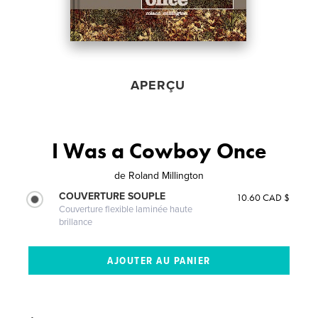
APERÇU
I Was a Cowboy Once
de
Roland Millington
COUVERTURE SOUPLE
10.60 CAD $
Couverture flexible laminée haute
brillance