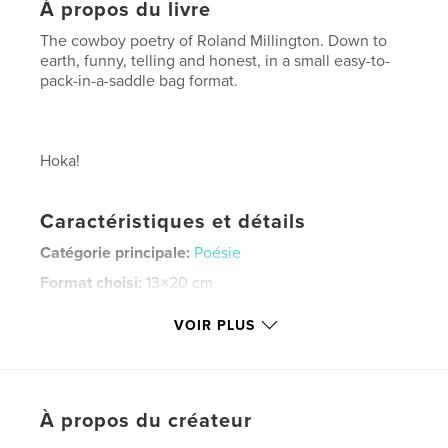
À propos du livre
The cowboy poetry of Roland Millington. Down to
earth, funny, telling and honest, in a small easy-to-
pack-in-a-saddle bag format.
Hoka!
Caractéristiques et détails
Catégorie principale:
Poésie
Format choisi:
13×20 cm
# de pages:
32
VOIR PLUS
Date de publication:
déc 08, 2009
Langue
English
Mots-clés
À propos du créateur
,
,
,
,
cowboy
poetry
western
horse