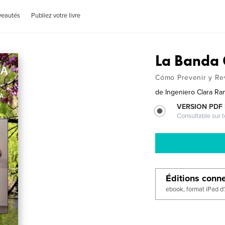
veautés
Publiez votre livre
La Banda 
Cómo Prevenir y Rev
de
Ingeniero Clara Ra
VERSION PDF
Consultable sur t
Éditions conn
ebook, format iPad d