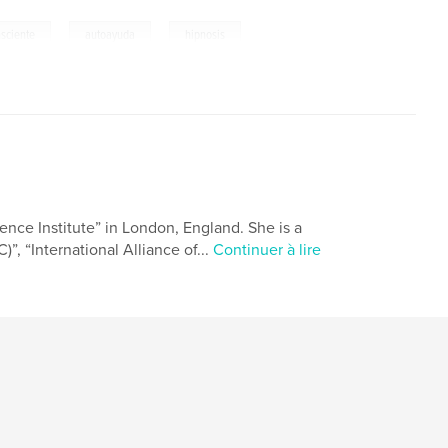
,
,
sciente
autoayuda
hipnosis
lence Institute” in London, England. She is a
, “International Alliance of...
Continuer à lire