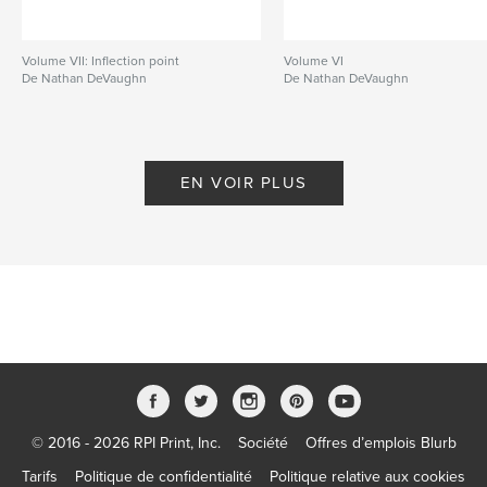
Volume VII: Inflection point
Volume VI
De Nathan DeVaughn
De Nathan DeVaughn
EN VOIR PLUS
© 2016 - 2026 RPI Print, Inc.
Société
Offres d’emplois Blurb
Tarifs
Politique de confidentialité
Politique relative aux cookies