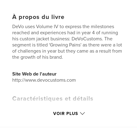
À propos du livre
DeVo uses Volume IV to express the milestones
reached and experiences had in year 4 of running
his custom jacket business: DeVoCustoms. The
segment is titled 'Growing Pains' as there were a lot
of challenges in year but they came as a result from
the growth of his brand.
Site Web de l'auteur
http://www.devocustoms.com
Caractéristiques et détails
Catégorie principale:
Entreprises et économie
VOIR PLUS
Catégories supplémentaires
Black Lives Matter
,
Livres d'art et de photographie
Format choisi:
20×25 cm