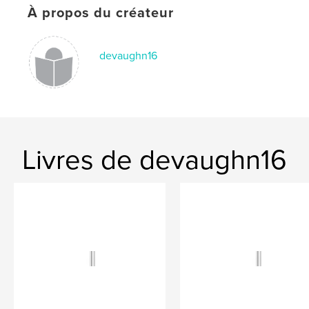
# de pages:
24
À propos du créateur
ISBN
Couverture rigide imprimée: 9781715938925
devaughn16
Date de publication:
nov 28, 2020
Langue
English
Mots-clés
devocustoms
Livres de devaughn16