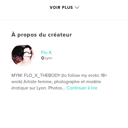
Caractéristiques et détails
VOIR PLUS
Catégorie principale:
Livres d'art et de photographie
Catégories supplémentaires
Photographie
artistique
,
Sexualité et érotisme
À propos du créateur
Version
ebook au format fixe, 124 p.
Date de publication:
nov 20, 2020
Flo X
Dernière modification
juin 09, 2026
Lyon
Langue
English
Mots-clés
MYM: FLO_X_THEBODY (to follow my erotic 18+
,
,
,
,
erotica
selfie
femme
modèle
work) Artiste femme, photographe et modèle
érotique sur Lyon. Photos...
Continuer à lire
nu