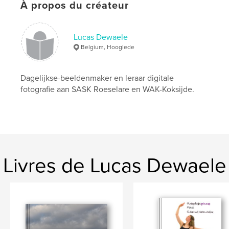
Mots-clés
À propos du créateur
,
,
,
fotograaf
Lucas Dewaele
Veurne
Lucas Dewaele
Suikerpark
Belgium, Hooglede
Dagelijkse-beeldenmaker en leraar digitale
fotografie aan SASK Roeselare en WAK-Koksijde.
Livres de Lucas Dewaele