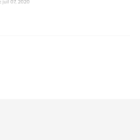
:
juil 07, 2020
,
,
,
Magie
Lyrik
Magick