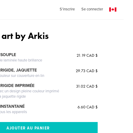
S'inscrire
Se connecter
 art by Arkis
 SOUPLE
21.19 CAD $
le laminée haute brillance
RIGIDE, JAQUETTE
29.73 CAD $
ouleur sur couverture en lin
RIGIDE IMPRIMÉE
31.02 CAD $
vec un design pleine couleur imprimé
a jaquette rigide
 INSTANTANÉ
6.60 CAD $
ous les appareils