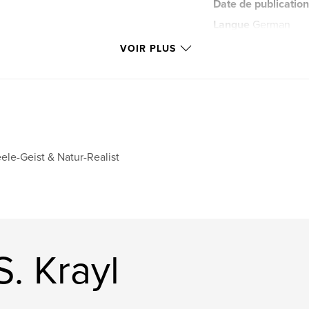
Date de publication
Langue
German
Mots-clés
VOIR PLUS
,
Kunst
Vision
ele-Geist & Natur-Realist
S. Krayl