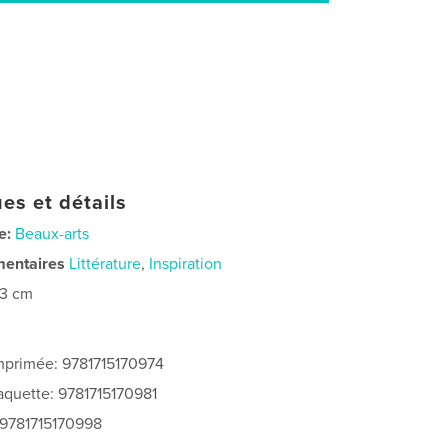
es et détails
e:
Beaux-arts
mentaires
Littérature
,
Inspiration
23 cm
imprimée: 9781715170974
jaquette: 9781715170981
 9781715170998