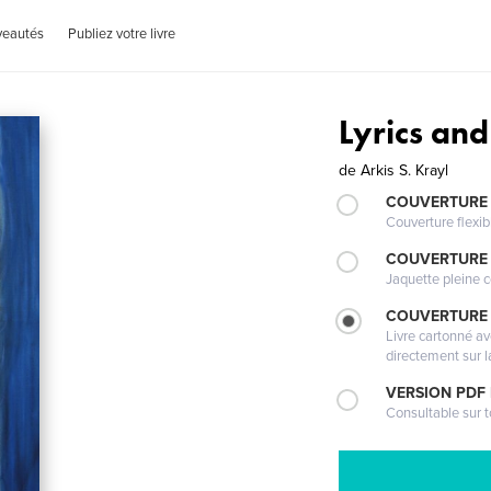
veautés
Publiez votre livre
Lyrics and
de
Arkis S. Krayl
COUVERTURE
Couverture flexib
COUVERTURE 
Jaquette pleine c
COUVERTURE 
Livre cartonné a
directement sur l
VERSION PDF
Consultable sur t