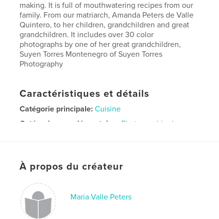
making. It is full of mouthwatering recipes from our
family. From our matriarch, Amanda Peters de Valle
Quintero, to her children, grandchildren and great
grandchildren. It includes over 30 color
photographs by one of her great grandchildren,
Suyen Torres Montenegro of Suyen Torres
Photography
Caractéristiques et détails
Catégorie principale:
Cuisine
Catégories supplémentaires
Photographie de rue
Format choisi:
Portrait standard, 20×25 cm
# de pages:
180
ISBN
À propos du créateur
Couverture souple: 9781714994113
Date de publication:
juin 03, 2020
Maria Valle Peters
Langue
Spanish