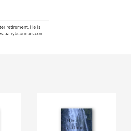
er retirement. He is
www.barrybconnors.com