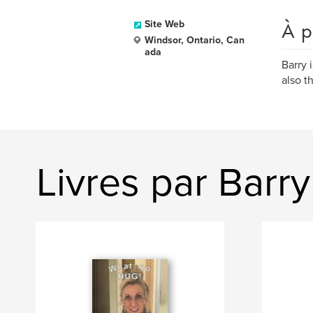
À p
Site Web
Windsor, Ontario, Can
ada
Barry 
also t
Livres par Barr