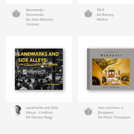
Normandy /
59.9
Normandie
De Barney
De Jean-Maurice
Melton
Cormier
Landmarks and Side
two summers in
Alleys - II edition
Budapest
De Nándor Nagy
De Peter Thompson