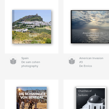
Spain
American Invasion
De sam cohen
#3
photography
De Enrico