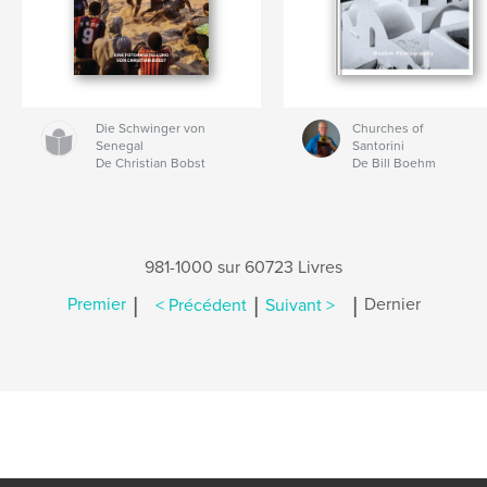
Die Schwinger von
Churches of
Senegal
Santorini
De Christian Bobst
De Bill Boehm
981-1000 sur 60723 Livres
|
|
|
Premier
< Précédent
Suivant >
Dernier