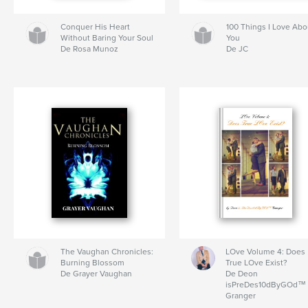
Conquer His Heart
100 Things I Love Abo
Without Baring Your Soul
You
De Rosa Munoz
De JC
The Vaughan Chronicles:
LOve Volume 4: Does
Burning Blossom
True LOve Exist?
De Grayer Vaughan
De Deon
isPreDes10dByGOd™
Granger