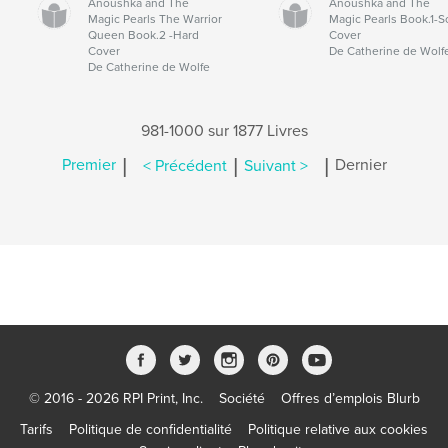
Anoushka and The
Anoushka and The
Magic Pearls The Warrior
Magic Pearls Book.1-S
Queen Book.2 -Hard
Cover
Cover
De Catherine de Wolf
De Catherine de Wolfe
981-1000 sur 1877 Livres
|
|
|
Premier
< Précédent
Suivant >
Dernier
© 2016 - 2026 RPI Print, Inc.
Société
Offres d’emplois Blurb
Tarifs
Politique de confidentialité
Politique relative aux cookies