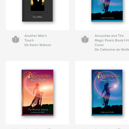
Another Man's
Anoushka and The
Touch
Magic Pearls Book.1-H
De Karen Watson
Cover
De Catherine de Wolf