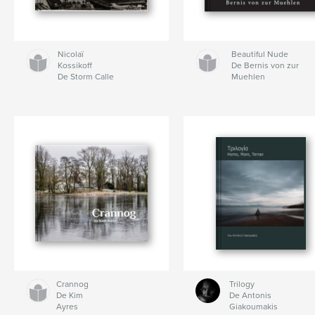
Nicolaï
Beautiful Nude
Kossikoff
De Bernis von zur
De Storm Calle
Muehlen
Crannog
Trilogy
De Kim
De Antonis
Ayres
Giakoumakis