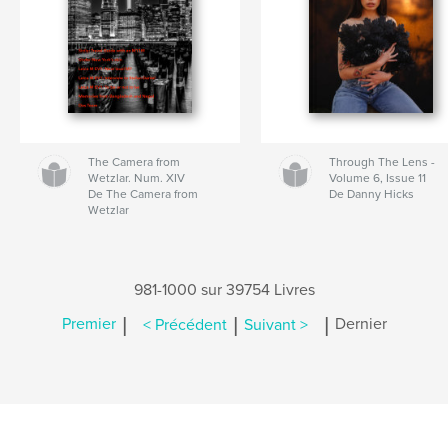
The Camera from
Through The Lens -
Wetzlar. Num. XIV
Volume 6, Issue 11
De The Camera from
De Danny Hicks
Wetzlar
981-1000 sur 39754 Livres
|
|
|
Premier
< Précédent
Suivant >
Dernier