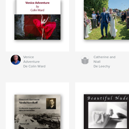
Venice
Catherine and
Adventure
Niall
De Colin Ward
De Leechy