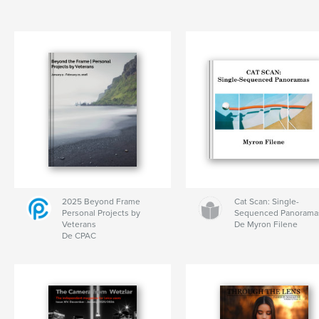
2025 Beyond Frame
Cat Scan: Single-
Personal Projects by
Sequenced Panorama
Veterans
De Myron Filene
De CPAC