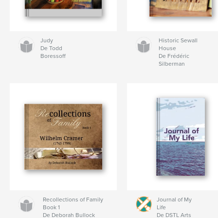
Judy
Historic Sewall
De Todd
House
Boressoff
De Frédéric
Silberman
Recollections of Family
Journal of My
Book 1
Life
De Deborah Bullock
De DSTL Arts