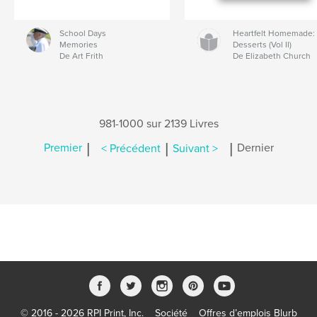
School Days
Heartfelt Homemade:
Memories
Desserts (Vol II)
De Art Frith
De Elizabeth Church
981-1000 sur 2139 Livres
|
|
|
Premier
< Précédent
Suivant >
Dernier
© 2016 - 2026 RPI Print, Inc.
Société
Offres d’emplois Blurb