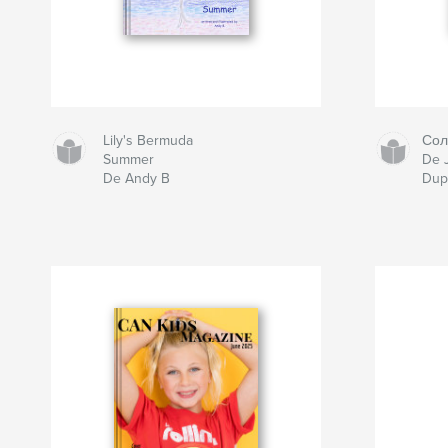
Lily's Bermuda
Сол
Summer
De J
De Andy B
Dup