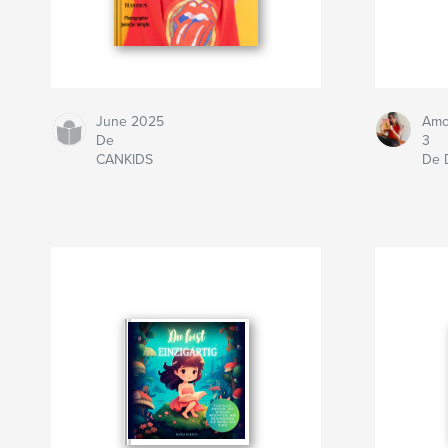
June 2025
Amo
De
3
CANKIDS
De 