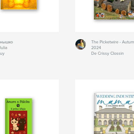
нышко
The Picketwire - Autu
ulia
2024
uy
De Crissy Clossin