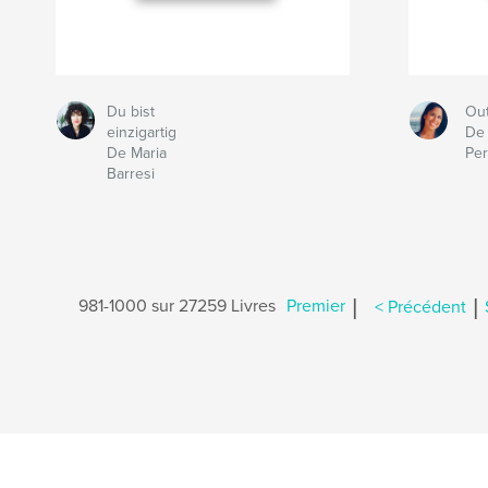
Du bist
Ou
einzigartig
De 
De Maria
Pe
Barresi
|
|
981-1000 sur 27259 Livres
Premier
< Précédent