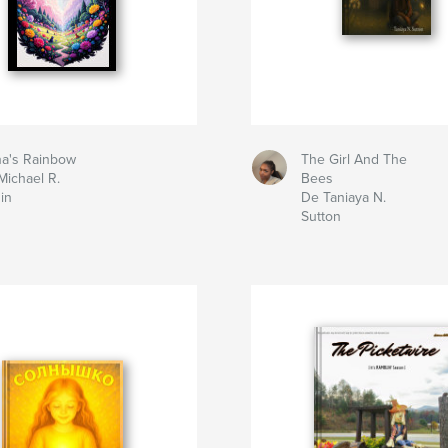
na's Rainbow
The Girl And The
Michael R.
Bees
in
De Taniaya N.
Sutton