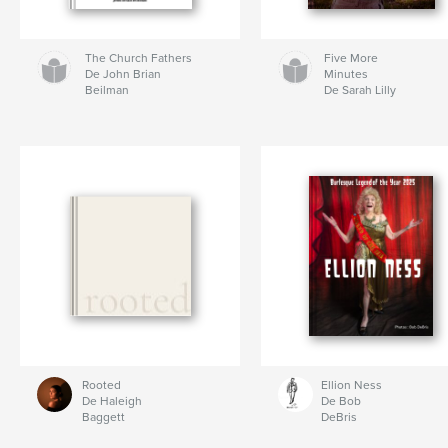
The Church Fathers
Five More
De John Brian
Minutes
Beilman
De Sarah Lilly
Rooted
Ellion Ness
De Haleigh
De Bob
Baggett
DeBris