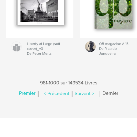
Liberty at Large (soft
QB magazine # 15
cover)_v3
De Ricardo
De Peter Merts
Junqueira
981-1000 sur 149534 Livres
|
|
|
Premier
< Précédent
Suivant >
Dernier