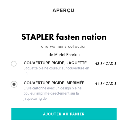
APERÇU
STAPLER fasten nation
one woman's collection
de
Muriel Fahrion
COUVERTURE RIGIDE, JAQUETTE
43.84 CAD $
Jaquette pleine couleur sur couverture en
lin
COUVERTURE RIGIDE IMPRIMÉE
44.84 CAD $
Livre cartonné avec un design pleine
couleur imprimé directement sur la
jaquette rigide