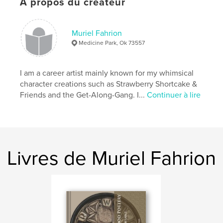
À propos du créateur
Format choisi:
Petit carré, 18×18 cm
# de pages:
36
ISBN
Muriel Fahrion
Couverture souple: 9781006204913
Medicine Park, Ok 73557
Date de publication:
août 12, 2010
Langue
English
I am a career artist mainly known for my whimsical
character creations such as Strawberry Shortcake &
Mots-clés
Friends and the Get-Along-Gang. I...
Continuer à lire
,
vintage staplers
office 3D art fasteners antique
Livres de Muriel Fahrion