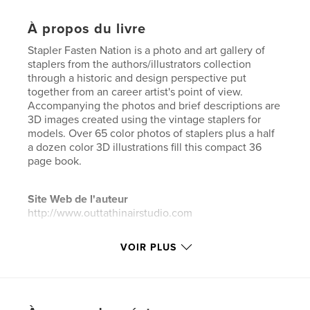
À propos du livre
Stapler Fasten Nation is a photo and art gallery of
staplers from the authors/illustrators collection
through a historic and design perspective put
together from an career artist's point of view.
Accompanying the photos and brief descriptions are
3D images created using the vintage staplers for
models. Over 65 color photos of staplers plus a half
a dozen color 3D illustrations fill this compact 36
page book.
Site Web de l'auteur
http://www.outtathinairstudio.com
VOIR PLUS
Caractéristiques et détails
Catégorie principale:
Loisirs créatifs et bricolage
Catégories supplémentaires
Beaux livres