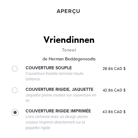
APERÇU
Vriendinnen
Toneel
de
Herman Beddegenoodts
COUVERTURE SOUPLE
28.86 CAD $
Couverture flexible laminée haute
brillance
COUVERTURE RIGIDE, JAQUETTE
42.86 CAD $
Jaquette pleine couleur sur couverture en
lin
COUVERTURE RIGIDE IMPRIMÉE
43.86 CAD $
Livre cartonné avec un design pleine
couleur imprimé directement sur la
jaquette rigide