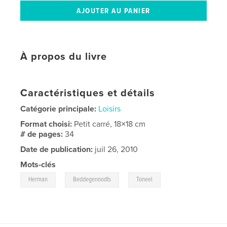
À propos du livre
Caractéristiques et détails
Catégorie principale:
Loisirs
Format choisi:
Petit carré, 18×18 cm
# de pages:
34
Date de publication:
juil 26, 2010
Mots-clés
,
,
Herman
Beddegenoodts
Toneel