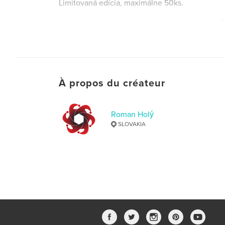
Limitovaná edícia, maximálne 50ks.
Life around me. Street moments, ordinary life. 
photos. Limited to 50 copies.
Site Web de l'auteur
https://romanholy.sk
À propos du créateur
Roman Holý
SLOVAKIA