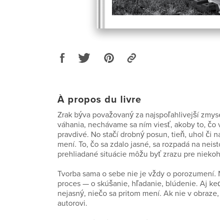
À propos du livre
Zrak býva považovaný za najspoľahlivejší zmys
váhania, nechávame sa ním viesť, akoby to, čo 
pravdivé. No stačí drobný posun, tieň, uhol či n
mení. To, čo sa zdalo jasné, sa rozpadá na neist
prehliadané situácie môžu byť zrazu pre nieko
Tvorba sama o sebe nie je vždy o porozumení. 
proces — o skúšanie, hľadanie, blúdenie. Aj k
nejasný, niečo sa pritom mení. Ak nie v obraze,
autorovi.