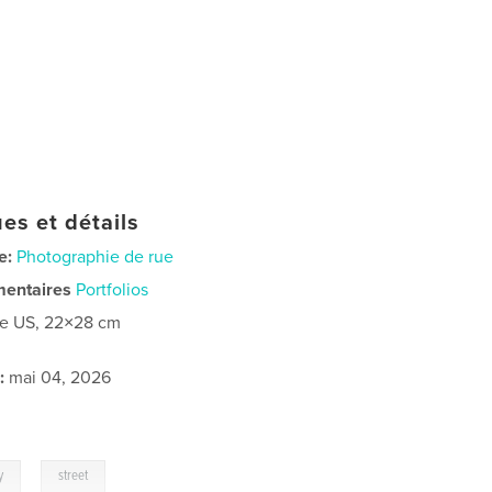
es et détails
e:
Photographie de rue
mentaires
Portfolios
re US, 22×28 cm
:
mai 04, 2026
,
y
street