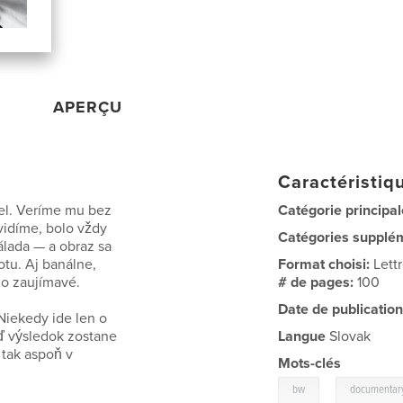
APERÇU
Caractéristiqu
el. Veríme mu bez
Catégorie principal
vidíme, bolo vždy
Catégories supplé
álada — a obraz sa
otu. Aj banálne,
Format choisi:
Lett
ho zaujímavé.
# de pages:
100
Date de publication
Niekedy ide len o
eď výsledok zostane
Langue
Slovak
 tak aspoň v
Mots-clés
,
bw
documentar