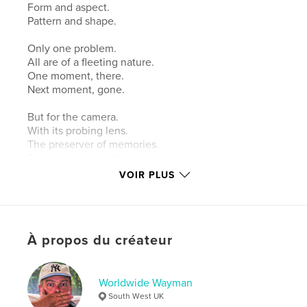
Form and aspect.
Pattern and shape.
Only one problem.
All are of a fleeting nature.
One moment, there.
Next moment, gone.
But for the camera.
With its probing lens.
The preserver of memories.
For a book or a wall.
VOIR PLUS
Thank goodness for that.
Site Web de l'auteur
https://www.worldwidewayman.photography
À propos du créateur
Caractéristiques et détails
Worldwide Wayman
South West UK
Catégorie principale:
Livres d'art et de photographie