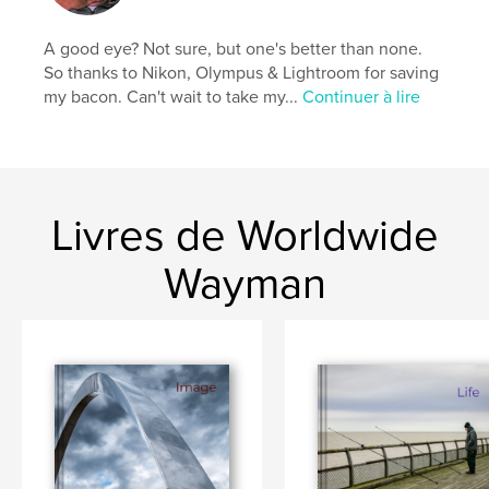
Catégories supplémentaires
Photographie
artistique
,
Beaux livres
A good eye? Not sure, but one's better than none.
So thanks to Nikon, Olympus & Lightroom for saving
Format choisi:
Grand format paysage, 33×28 cm
my bacon. Can't wait to take my...
Continuer à lire
# de pages:
200
Date de publication:
mars 09, 2026
Langue
English
Mots-clés
Livres de Worldwide
,
,
seascape
landscape
views
Wayman