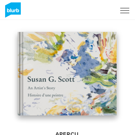
S'inscrire
APERÇU