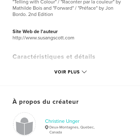
"Telling with Colour" / "Raconter par la couleur" by
Mathilde Bois and "Forward" / "Préface" by Jon
Bordo. 2nd Edition
Site Web de l'auteur
http://www.susangscott.com
Caractéristiques et détails
Catégorie principale:
Beaux-arts
VOIR PLUS
Catégories supplémentaires
Catalogues
Format choisi:
Format paysage, 25×20 cm
# de pages:
72
Date de publication:
sept 04, 2024
À propos du créateur
Langue
English
Mots-clés
Christine Unger
Deux-Montagnes, Quebec,
,
Survey Catalogue
Susan G. Scott
Canada